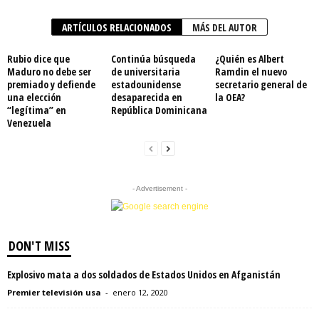
ARTÍCULOS RELACIONADOS
MÁS DEL AUTOR
Rubio dice que
Continúa búsqueda
¿Quién es Albert
Maduro no debe ser
de universitaria
Ramdin el nuevo
premiado y defiende
estadounidense
secretario general de
una elección
desaparecida en
la OEA?
“legítima” en
República Dominicana
Venezuela
- Advertisement -
DON'T MISS
Explosivo mata a dos soldados de Estados Unidos en Afganistán
Premier televisión usa
-
enero 12, 2020