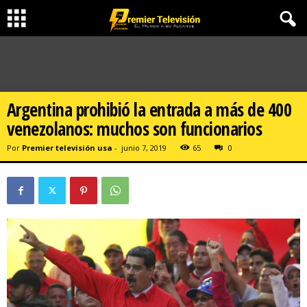
Argentina prohibió la entrada a más de 400
venezolanos: muchos son funcionarios
Por
Premier televisión usa
-
junio 7, 2019
65
0