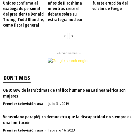
Unidos confirma al
años de Hiroshima
fuerte erupción del
exabogado personal
mientras crece el
volcán de Fuego
del presidente Donald
debate sobre su
Trump, Todd Blanche,
estrategia nuclear
como fiscal general
- Advertisement -
DON'T MISS
ONU: 80% de las víctimas de tráfico humano en Latinoamérica son
mujeres
Premier televisión usa
-
julio 31, 2019
Venezolano parapléjico demuestra que la discapacidad no siempre es
una limitación
Premier televisión usa
-
febrero 16, 2023