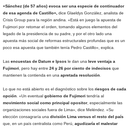
«Sánchez (de 57 años) evoca ser una especie de continuador
de esa agenda de Castillo»,
dice Glaeldys González, analista de
Crisis Group para la región andina. «Está en juego la apuesta de
Fujimori por retomar el orden, tomando algunos elementos del
legado de la presidencia de su padre, y por el otro lado una
apuesta más social de reformas estructurales profundas que es un
poco esa apuesta que también tenía Pedro Castillo», explica.
Las
encuestas de Datum e Ipsos
le dan una
leve ventaja a
Fujimori
, pero hay entre
24 y 26 por ciento de indecisos
que
mantienen la contienda en una
apretada resolución
.
Lo que no está abierto es el diagnóstico sobre los
riesgos de cada
opción
. «Un eventual
gobierno de Fujimori
tendría al
movimiento social como principal opositor
, especialmente las
organizaciones sociales fuera de Lima», dice Meléndez. «Su
elección consagraría una
división Lima versus el resto del país
que, en un país centralista como Perú,
agudizaría el malestar