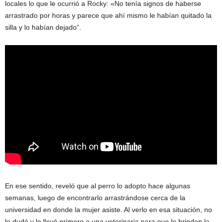
locales lo que le ocurrió a Rocky: «No tenía signos de haberse
arrastrado por horas y parece que ahí mismo le habían quitado la
silla y lo habían dejado”.
En ese sentido, reveló que al perro lo adopto hace algunas
semanas, luego de encontrarlo arrastrándose cerca de la
universidad en donde la mujer asiste. Al verlo en esa situación, no
lo dudó y lo llevó primero a una veterinaria para que le brinden la