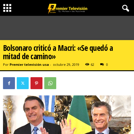
Bolsonaro criticó a Macri: «Se quedó a
mitad de camino»
Por
Premier televisión usa
-
octubre 29, 2019
62
0