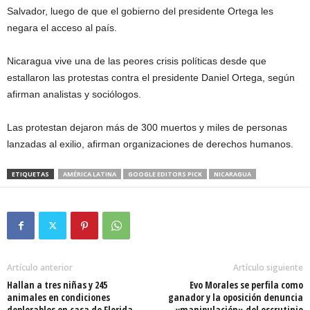
Salvador, luego de que el gobierno del presidente Ortega les
negara el acceso al país.
Nicaragua vive una de las peores crisis políticas desde que
estallaron las protestas contra el presidente Daniel Ortega, según
afirman analistas y sociólogos.
Las protestan dejaron más de 300 muertos y miles de personas
lanzadas al exilio, afirman organizaciones de derechos humanos.
ETIQUETAS
AMÉRICA LATINA
GOOGLE EDITORS PICK
NICARAGUA
Artículo anterior
Artículo siguiente
Hallan a tres niñas y 245
Evo Morales se perfila como
animales en condiciones
ganador y la oposición denuncia
deplorables en casa de Florida
«manipulación» del escrutinio