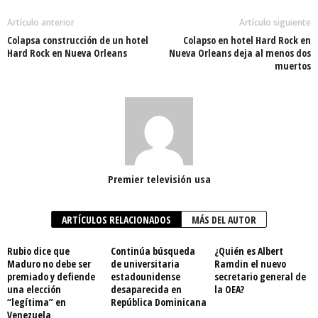
Artículo anterior
Artículo siguiente
Colapsa construcción de un hotel
Colapso en hotel Hard Rock en
Hard Rock en Nueva Orleans
Nueva Orleans deja al menos dos
muertos
Premier televisión usa
ARTÍCULOS RELACIONADOS
MÁS DEL AUTOR
Rubio dice que
Continúa búsqueda
¿Quién es Albert
Maduro no debe ser
de universitaria
Ramdin el nuevo
premiado y defiende
estadounidense
secretario general de
una elección
desaparecida en
la OEA?
“legítima” en
República Dominicana
Venezuela