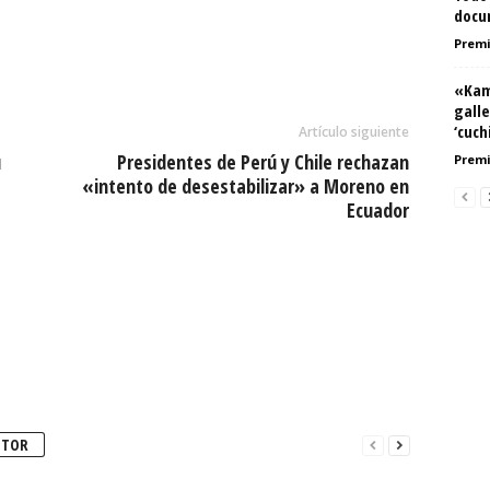
docu
Premi
«Kam
gall
‘cuch
Artículo siguiente
u
Presidentes de Perú y Chile rechazan
Premi
«intento de desestabilizar» a Moreno en
Ecuador
UTOR