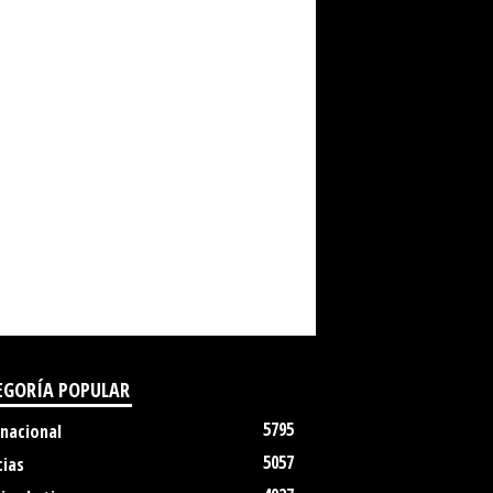
EGORÍA POPULAR
5795
rnacional
5057
cias