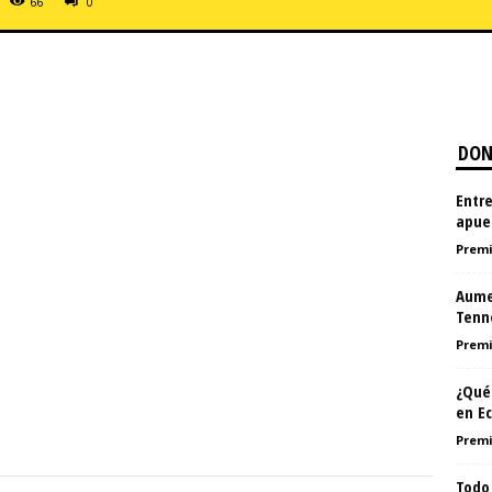
66
0
DON
Entre
apues
Premi
Aume
Tenn
Premi
¿Qué
en E
Premi
Todo