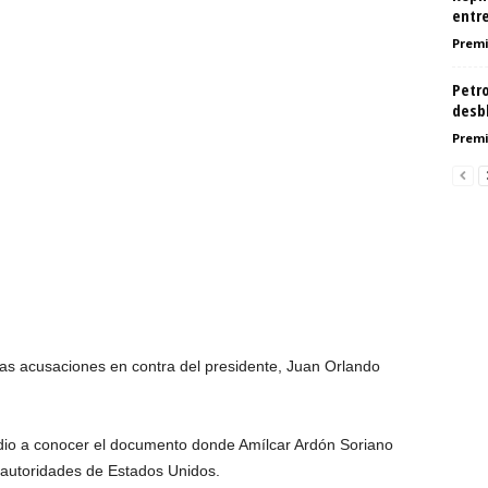
entr
Premi
Petro
desb
Premi
las acusaciones en contra del presidente, Juan Orlando
, dio a conocer el documento donde Amílcar Ardón Soriano
 autoridades de Estados Unidos.