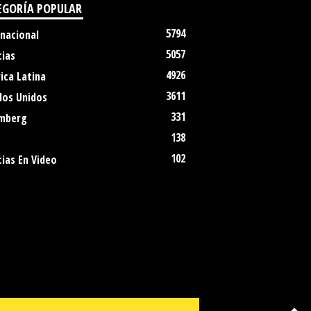
EGORÍA POPULAR
5794
rnacional
5057
cias
4926
ica Latina
3611
dos Unidos
331
mberg
138
102
ias En Video