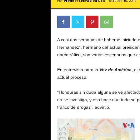
Por
Premier televisión usa
-
octubre 10, 2019
v
i
s
i
ó
n
A casi dos semanas de haberse iniciado el
U
Hernández”, hermano del actual presiden
S
narcotráfico, son varios escenarios que c
A
En entrevista para la
Voz de América
, el
actual proceso.
“Honduras sin duda alguna se ve afectado
no se investiga, y eso hace que todo se
tráfico de drogas”, advirtió.