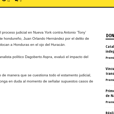
72
0
 proceso judicial en Nueva York contra Antonio ‘Tony’
DON
te hondureño, Juan Orlando Hernández por el delito de
olocan a Honduras en el ojo del Huracán.
Catal
inde
 analista político Dagoberto Aspra, evaluó el impacto del
Premi
Vinc
tran
 de manera que se cuestiona todo el estamento judicial,
Premi
 ponga en duda al momento de señalar supuestos casos de
Prim
de N
Premi
Répli