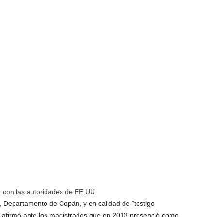
 con las autoridades de EE.UU.
o, Departamento de Copán, y en calidad de “testigo
e afirmó ante los magistrados que en 2013 presenció como