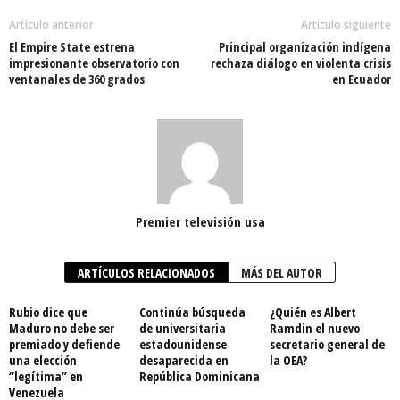
Artículo anterior
Artículo siguiente
El Empire State estrena
Principal organización indígena
impresionante observatorio con
rechaza diálogo en violenta crisis
ventanales de 360 grados
en Ecuador
Premier televisión usa
ARTÍCULOS RELACIONADOS
MÁS DEL AUTOR
Rubio dice que
Continúa búsqueda
¿Quién es Albert
Maduro no debe ser
de universitaria
Ramdin el nuevo
premiado y defiende
estadounidense
secretario general de
una elección
desaparecida en
la OEA?
“legítima” en
República Dominicana
Venezuela