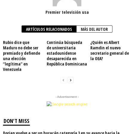
Premier televisión usa
ARTÍCULOS RELACIONADOS
MÁS DEL AUTOR
Rubio dice que
Continúa búsqueda
¿Quién es Albert
Maduro no debe ser
de universitaria
Ramdin el nuevo
premiado y defiende
estadounidense
secretario general de
una elección
desaparecida en
la OEA?
“legítima” en
República Dominicana
Venezuela
- Advertisement -
DON'T MISS
Dorian vuelve a ser un huracán categoría 3 en su avance hacia la