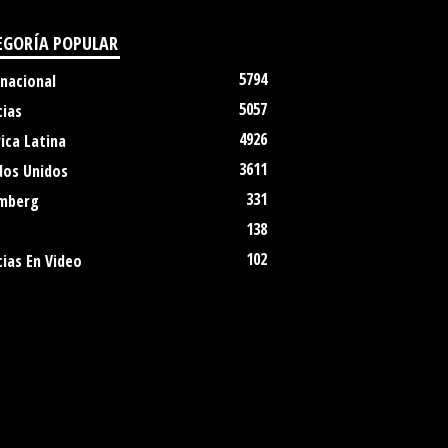
EGORÍA POPULAR
5794
rnacional
5057
cias
4926
ica Latina
3611
dos Unidos
331
mberg
138
102
ias En Video