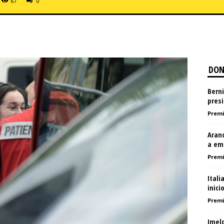
67
0
DON
Berni
pres
Premi
Aran
a em
Premi
Itali
inici
Premi
Imel