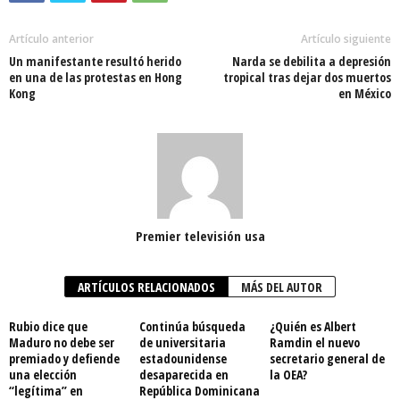
Artículo anterior
Artículo siguiente
Un manifestante resultó herido
Narda se debilita a depresión
en una de las protestas en Hong
tropical tras dejar dos muertos
Kong
en México
Premier televisión usa
ARTÍCULOS RELACIONADOS
MÁS DEL AUTOR
Rubio dice que
Continúa búsqueda
¿Quién es Albert
Maduro no debe ser
de universitaria
Ramdin el nuevo
premiado y defiende
estadounidense
secretario general de
una elección
desaparecida en
la OEA?
“legítima” en
República Dominicana