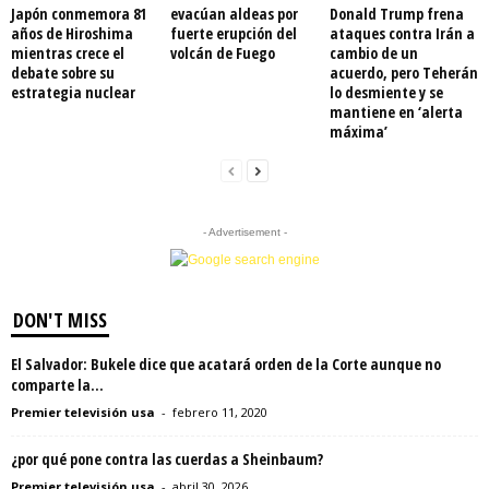
Japón conmemora 81
evacúan aldeas por
Donald Trump frena
años de Hiroshima
fuerte erupción del
ataques contra Irán a
mientras crece el
volcán de Fuego
cambio de un
debate sobre su
acuerdo, pero Teherán
estrategia nuclear
lo desmiente y se
mantiene en ‘alerta
máxima’
- Advertisement -
DON'T MISS
El Salvador: Bukele dice que acatará orden de la Corte aunque no
comparte la...
Premier televisión usa
-
febrero 11, 2020
¿por qué pone contra las cuerdas a Sheinbaum?
Premier televisión usa
-
abril 30, 2026