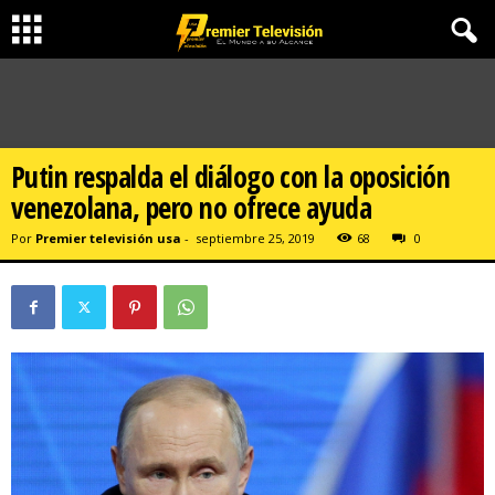
Putin respalda el diálogo con la oposición
venezolana, pero no ofrece ayuda
Por
Premier televisión usa
-
septiembre 25, 2019
68
0