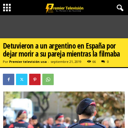
Detuvieron a un argentino en España por
dejar morir a su pareja mientras la filmaba
Por
Premier televisión usa
-
septiembre 21, 2019
66
0