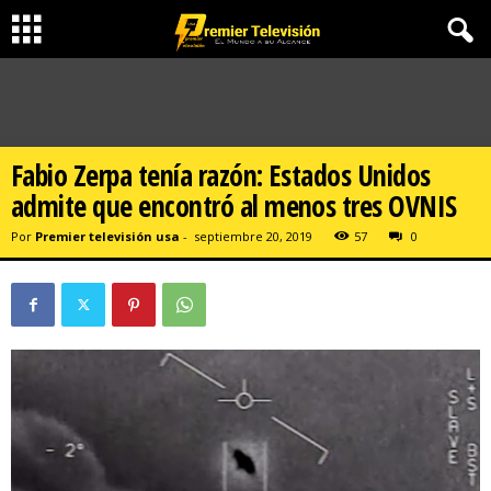
Fabio Zerpa tenía razón: Estados Unidos
admite que encontró al menos tres OVNIS
Por
Premier televisión usa
-
septiembre 20, 2019
57
0