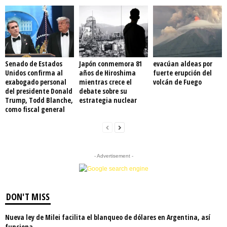
Senado de Estados
Japón conmemora 81
evacúan aldeas por
Unidos confirma al
años de Hiroshima
fuerte erupción del
exabogado personal
mientras crece el
volcán de Fuego
del presidente Donald
debate sobre su
Trump, Todd Blanche,
estrategia nuclear
como fiscal general
- Advertisement -
DON'T MISS
Nueva ley de Milei facilita el blanqueo de dólares en Argentina, así
funciona