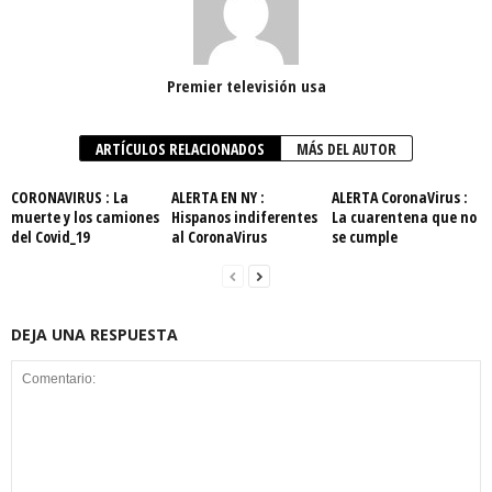
Premier televisión usa
ARTÍCULOS RELACIONADOS
MÁS DEL AUTOR
CORONAVIRUS : La
ALERTA EN NY :
ALERTA CoronaVirus :
muerte y los camiones
Hispanos indiferentes
La cuarentena que no
del Covid_19
al CoronaVirus
se cumple
DEJA UNA RESPUESTA