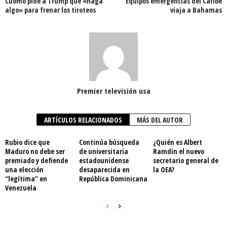
Cuomo pide a Trump que «haga
Equipos emergencias del Caribe
algo» para frenar los tiroteos
viaja a Bahamas
Premier televisión usa
ARTÍCULOS RELACIONADOS
MÁS DEL AUTOR
Rubio dice que
Continúa búsqueda
¿Quién es Albert
Maduro no debe ser
de universitaria
Ramdin el nuevo
premiado y defiende
estadounidense
secretario general de
una elección
desaparecida en
la OEA?
“legítima” en
República Dominicana
Venezuela