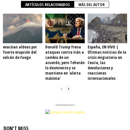
ARTÍCULOS RELACIONADOS
MÁS DEL AUTOR
evacúan aldeas por
Donald Trump frena
España, EN VIVO |
fuerte erupción del
ataques contra Irán a
Últimas noticias de la
volcán de Fuego
cambio de un
crisis migratoria en
acuerdo, pero Teherán
Ceuta, las
lo desmiente y se
devoluciones y
mantiene en ‘alerta
reacciones
máxima’
internacionales
- Advertisement -
DON'T MISS