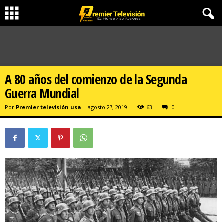
A 80 años del comienzo de la Segunda
Guerra Mundial
Por
Premier televisión usa
-
agosto 27, 2019
63
0