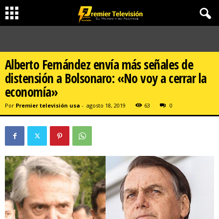
Alberto Fernández envía más señales de
distensión a Bolsonaro: «No voy a cerrar la
economía»
Por
Premier televisión usa
-
agosto 18, 2019
63
0