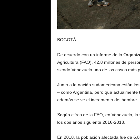
BOGOTÁ —
De acuerdo con un informe de la Organiza
Agricultura (FAO), 42,8 millones de pers
siendo Venezuela uno de los casos más p
Junto a la nación sudamericana están los
– como Argentina, pero que actualmente 
además se ve el incremento del hambre.
Según cifras de la FAO, en Venezuela, l
los dos años siguiente 2016-2018.
En 2018, la población afectada fue de 6,