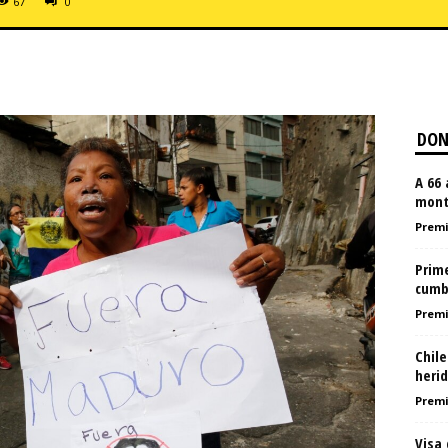
67
0
DON
A 66
mont
Premi
Prim
cumb
Premi
Chile
herid
Premi
Visa