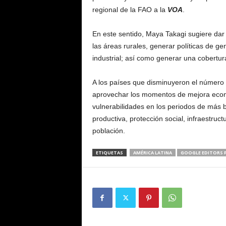
regional de la FAO a la
VOA
.
En este sentido, Maya Takagi sugiere dar 
las áreas rurales, generar políticas de g
industrial; así como generar una cobertura
A los países que disminuyeron el número
aprovechar los momentos de mejora económ
vulnerabilidades en los periodos de más 
productiva, protección social, infraestructu
población.
ETIQUETAS
AMÉRICA LATINA
GOOGLE EDITORS P