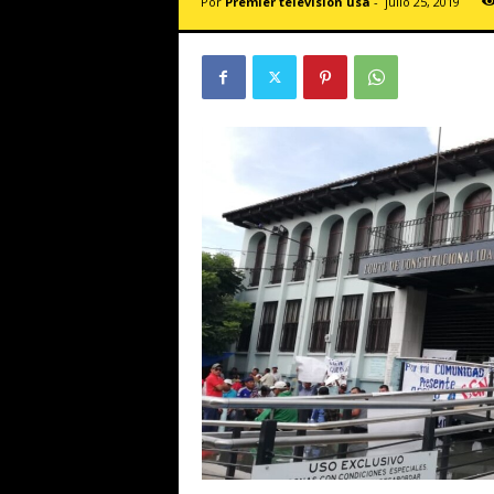
Por
Premier televisión usa
-
julio 25, 2019
v
i
s
i
ó
n
U
S
A