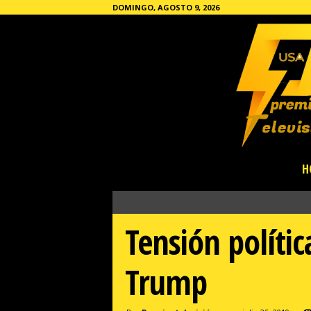
DOMINGO, AGOSTO 9, 2026
P
H
r
e
m
i
Tensión políti
e
r
T
Trump
e
l
e