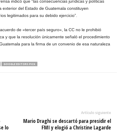
nsa indicó que “las consecuencias jurídicas y políticas
ca exterior del Estado de Guatemala constituyen
ios legitimados para su debido ejercicio”.
acuerdo de «tercer país seguro», la CC no le prohibió
ica y que la resolución únicamente señaló el procedimiento
e Guatemala para la firma de un convenio de esa naturaleza
GOOGLE EDITORS PICK
Artículo siguiente
o
Mario Draghi se descartó para presidir el
e lo
FMI y elogió a Christine Lagarde