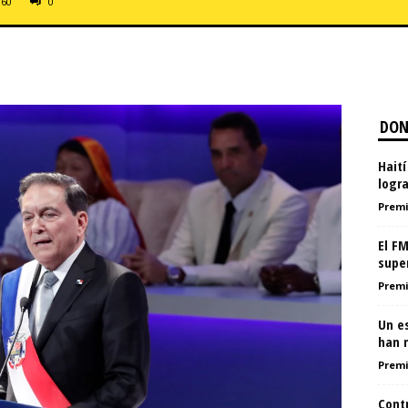
60
0
DON
Haití
logr
Premi
El F
super
Premi
Un e
han m
Premi
Cont