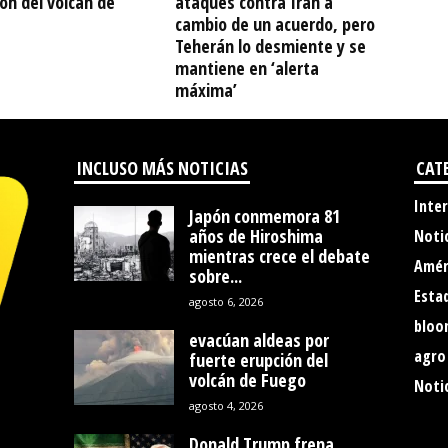
ón del volcán de
ataques contra Irán a
cambio de un acuerdo, pero
Teherán lo desmiente y se
mantiene en ‘alerta
máxima’
INCLUSO MÁS NOTICIAS
CAT
Inte
Japón conmemora 81
años de Hiroshima
Noti
mientras crece el debate
Amér
sobre...
Esta
agosto 6, 2026
bloo
evacúan aldeas por
agro
fuerte erupción del
volcán de Fuego
Notic
agosto 4, 2026
Donald Trump frena