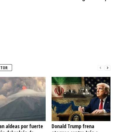
UTOR
an aldeas por fuerte
Donald Trump frena