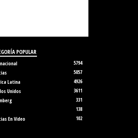
EGORÍA POPULAR
5794
rnacional
5057
cias
4926
ica Latina
3611
dos Unidos
331
mberg
138
102
ias En Video