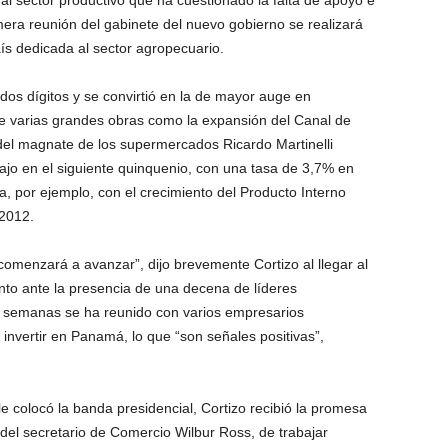
al sector productivo que ha cuestionado la falta de apoyo e
era reunión del gabinete del nuevo gobierno se realizará
país dedicada al sector agropecuario.
dos dígitos y se convirtió en la de mayor auge en
de varias grandes obras como la expansión del Canal de
el magnate de los supermercados Ricardo Martinelli
ajo en el siguiente quinquenio, con una tasa de 3,7% en
 por ejemplo, con el crecimiento del Producto Interno
2012.
omenzará a avanzar”, dijo brevemente Cortizo al llegar al
to ante la presencia de una decena de líderes
as semanas se ha reunido con varios empresarios
invertir en Panamá, lo que “son señales positivas”,
e colocó la banda presidencial, Cortizo recibió la promesa
del secretario de Comercio Wilbur Ross, de trabajar