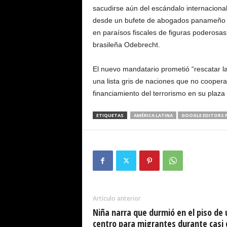
sacudirse aún del escándalo internaciona
desde un bufete de abogados panameño s
en paraísos fiscales de figuras poderosas
brasileña Odebrecht.
El nuevo mandatario prometió “rescatar la
una lista gris de naciones que no cooperan
financiamiento del terrorismo en su plaza 
ETIQUETAS
AMÉRICA LATINA
GOOGLE EDITORS P
Artículo anterior
Niña narra que durmió en el piso de 
centro para migrantes durante casi 