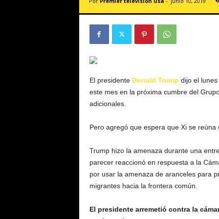
Por
Premier televisión usa
-
junio 10, 2019
v
i
s
i
ó
n
U
S
El presidente
Donald Trump
dijo el lune
A
este mes en la próxima cumbre del Grupo 
adicionales.
Pero agregó que espera que Xi se reúna c
Trump hizo la amenaza durante una entr
parecer reaccionó en respuesta a la Cám
por usar la amenaza de aranceles para pr
migrantes hacia la frontera común.
El presidente arremetió contra la cáma