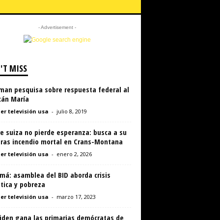
- Advertisement -
'T MISS
man pesquisa sobre respuesta federal al
cán María
er televisión usa
-
julio 8, 2019
e suiza no pierde esperanza: busca a su
 tras incendio mortal en Crans-Montana
er televisión usa
-
enero 2, 2026
má: asamblea del BID aborda crisis
tica y pobreza
er televisión usa
-
marzo 17, 2023
Biden gana las primarias demócratas de