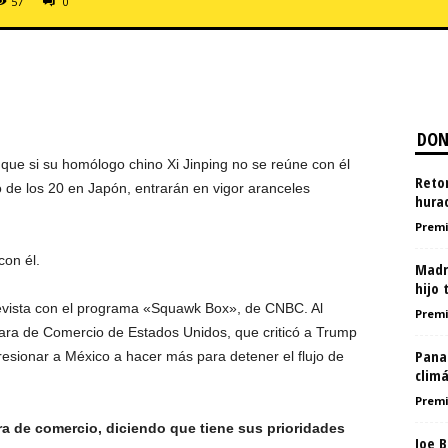
57
0
DON
s que si su homólogo chino Xi Jinping no se reúne con él
Reto
de los 20 en Japón, entrarán en vigor aranceles
hura
Premi
on él.
Madr
hijo
evista con el programa «Squawk Box», de CNBC. Al
Premi
ara de Comercio de Estados Unidos, que criticó a Trump
Pana
esionar a México a hacer más para detener el flujo de
climá
Premi
ra de comercio, diciendo que tiene sus prioridades
Joe 