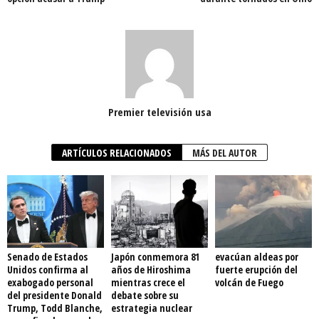
Premier televisión usa
ARTÍCULOS RELACIONADOS
MÁS DEL AUTOR
Senado de Estados
Japón conmemora 81
evacúan aldeas por
Unidos confirma al
años de Hiroshima
fuerte erupción del
exabogado personal
mientras crece el
volcán de Fuego
del presidente Donald
debate sobre su
Trump, Todd Blanche,
estrategia nuclear