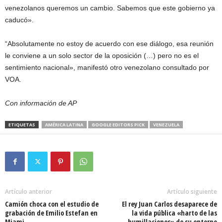
venezolanos queremos un cambio. Sabemos que este gobierno ya
caducó».
“Absolutamente no estoy de acuerdo con ese diálogo, esa reunión
le conviene a un solo sector de la oposición (…) pero no es el
sentimiento nacional», manifestó otro venezolano consultado por
VOA.
Con información de AP
ETIQUETAS
AMÉRICA LATINA
GOOGLE EDITORS PICK
VENEZUELA
Artículo anterior
Artículo siguiente
Camión choca con el estudio de
El rey Juan Carlos desaparece de
grabación de Emilio Estefan en
la vida pública «harto de las
Miami
humillaciones» de su entorno