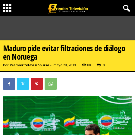
Maduro pide evitar filtraciones de diálogo
en Noruega
Por
Premier televisión usa
-
mayo 28, 2019
80
0