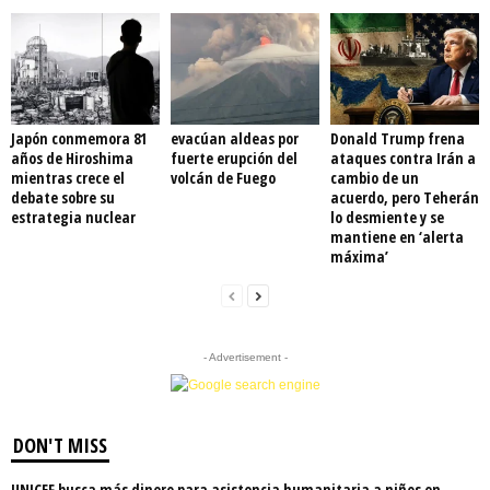
Japón conmemora 81
evacúan aldeas por
Donald Trump frena
años de Hiroshima
fuerte erupción del
ataques contra Irán a
mientras crece el
volcán de Fuego
cambio de un
debate sobre su
acuerdo, pero Teherán
estrategia nuclear
lo desmiente y se
mantiene en ‘alerta
máxima’
- Advertisement -
DON'T MISS
UNICEF busca más dinero para asistencia humanitaria a niños en