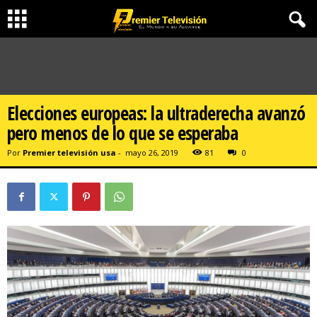
Elecciones europeas: la ultraderecha avanzó
pero menos de lo que se esperaba
Por
Premier televisión usa
-
mayo 26, 2019
81
0